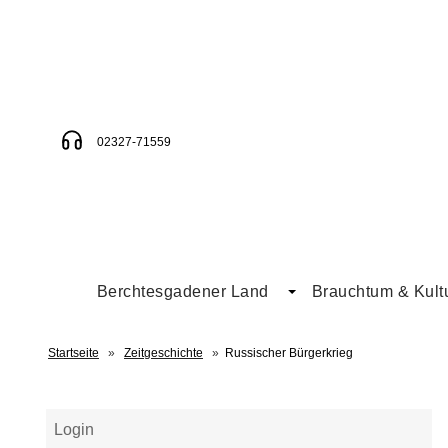
02327-71559
Berchtesgadener Land
Brauchtum & Kult
Startseite
»
Zeitgeschichte
»
Russischer Bürgerkrieg
Login