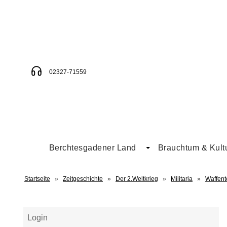
02327-71559
Berchtesgadener Land
Brauchtum & Kult
Startseite
»
Zeitgeschichte
»
Der 2.Weltkrieg
»
Militaria
»
Waffent
Login