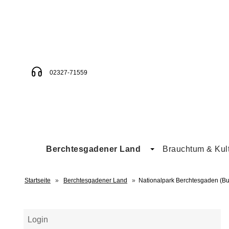
02327-71559
Berchtesgadener Land
Brauchtum & Kul
Startseite
»
Berchtesgadener Land
»
Nationalpark Berchtesgaden (Buc
Login