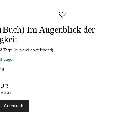
 (Buch) Im Augenblick der
gkeit
-3 Tage
(Ausland abweichend)
uf Lager
kg
EUR
.
Versand
en Warenkorb