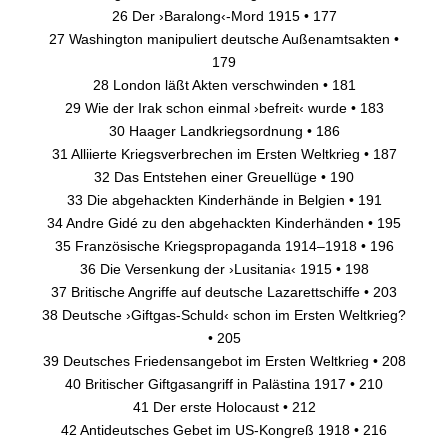
26 Der ›Baralong‹-Mord 1915 • 177
27 Washington manipuliert deutsche Außenamtsakten •
179
28 London läßt Akten verschwinden • 181
29 Wie der Irak schon einmal ›befreit‹ wurde • 183
30 Haager Landkriegsordnung • 186
31 Alliierte Kriegsverbrechen im Ersten Weltkrieg • 187
32 Das Entstehen einer Greuellüge • 190
33 Die abgehackten Kinderhände in Belgien • 191
34 Andre Gidé zu den abgehackten Kinderhänden • 195
35 Französische Kriegspropaganda 1914–1918 • 196
36 Die Versenkung der ›Lusitania‹ 1915 • 198
37 Britische Angriffe auf deutsche Lazarettschiffe • 203
38 Deutsche ›Giftgas-Schuld‹ schon im Ersten Weltkrieg?
• 205
39 Deutsches Friedensangebot im Ersten Weltkrieg • 208
40 Britischer Giftgasangriff in Palästina 1917 • 210
41 Der erste Holocaust • 212
42 Antideutsches Gebet im US-Kongreß 1918 • 216