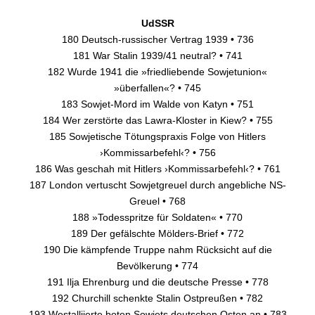
UdSSR
180 Deutsch-russischer Vertrag 1939 • 736
181 War Stalin 1939/41 neutral? • 741
182 Wurde 1941 die »friedliebende Sowjetunion«
»überfallen«? • 745
183 Sowjet-Mord im Walde von Katyn • 751
184 Wer zerstörte das Lawra-Kloster in Kiew? • 755
185 Sowjetische Tötungspraxis Folge von Hitlers
›Kommissarbefehl‹? • 756
186 Was geschah mit Hitlers ›Kommissarbefehl‹? • 761
187 London vertuscht Sowjetgreuel durch angebliche NS-
Greuel • 768
188 »Todesspritze für Soldaten« • 770
189 Der gefälschte Mölders-Brief • 772
190 Die kämpfende Truppe nahm Rücksicht auf die
Bevölkerung • 774
191 Ilja Ehrenburg und die deutsche Presse • 778
192 Churchill schenkte Stalin Ostpreußen • 782
193 Westalliierte boten Sowjets deutschen Osten an • 783