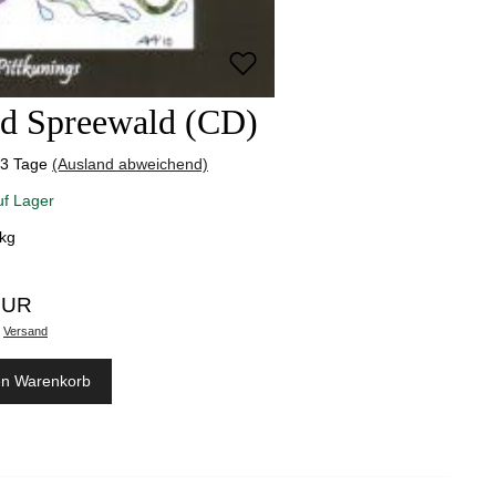
nd Spreewald (CD)
-3 Tage
(Ausland abweichend)
uf Lager
kg
EUR
.
Versand
en Warenkorb