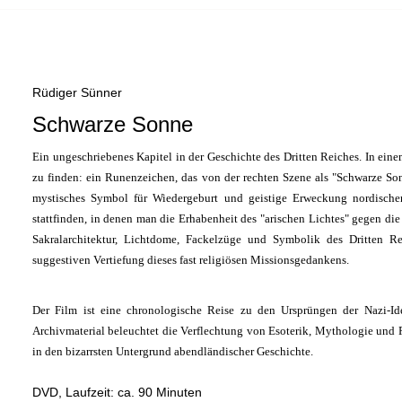
Rüdiger Sünner
Schwarze Sonne
Ein ungeschriebenes Kapitel in der Geschichte des Dritten Reiches. In ei
zu finden: ein Runenzeichen, das von der rechten Szene als "Schwarze So
mystisches Symbol für Wiedergeburt und geistige Erweckung nordischen
stattfinden, in denen man die Erhabenheit des "arischen Lichtes" gegen di
Sakralarchitektur, Lichtdome, Fackelzüge und Symbolik des Dritten R
suggestiven Vertiefung dieses fast religiösen Missionsgedankens.
Der Film ist eine chronologische Reise zu den Ursprüngen der Nazi-Ide
Archivmaterial beleuchtet die Verflechtung von Esoterik, Mythologie und 
in den bizarrsten Untergrund abendländischer Geschichte.
DVD, Laufzeit: ca. 90 Minuten