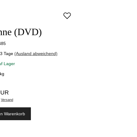
nne (DVD)
485
-3 Tage
(Ausland abweichend)
uf Lager
kg
EUR
.
Versand
en Warenkorb