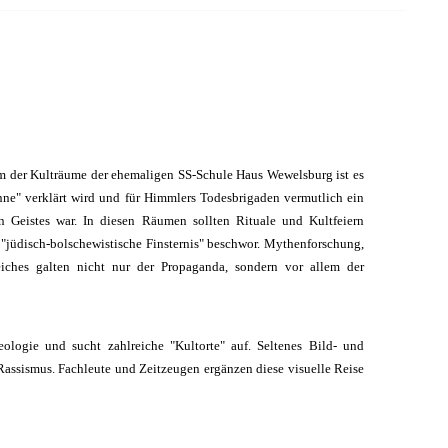
nem der Kulträume der ehemaligen SS-Schule Haus Wewelsburg ist es
nne" verklärt wird und für Himmlers Todesbrigaden vermutlich ein
 Geistes war. In diesen Räumen sollten Rituale und Kultfeiern
e "jüdisch-bolschewistische Finsternis" beschwor. Mythenforschung,
eiches galten nicht nur der Propaganda, sondern vor allem der
ologie und sucht zahlreiche "Kultorte" auf. Seltenes Bild- und
Rassismus. Fachleute und Zeitzeugen ergänzen diese visuelle Reise