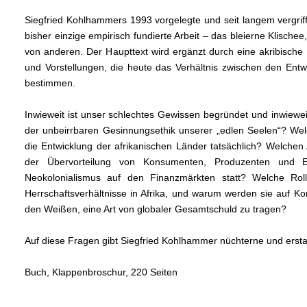
Siegfried Kohlhammers 1993 vorgelegte und seit langem vergriff
bisher einzige empirisch fundierte Arbeit – das bleierne Klisch
von anderen. Der Haupttext wird ergänzt durch eine akribisch
und Vorstellungen, die heute das Verhältnis zwischen den Ent
bestimmen.
Inwieweit ist unser schlechtes Gewissen begründet und inwieweit
der unbeirrbaren Gesinnungsethik unserer „edlen Seelen“? We
die Entwicklung der afrikanischen Länder tatsächlich? Welchen A
der Übervorteilung von Konsumenten, Produzenten und Ex
Neokolonialismus auf den Finanzmärkten statt? Welche Ro
Herrschaftsverhältnisse in Afrika, und warum werden sie auf K
den Weißen, eine Art von globaler Gesamtschuld zu tragen?
Auf diese Fragen gibt Siegfried Kohlhammer nüchterne und ersta
Buch, Klappenbroschur, 220 Seiten