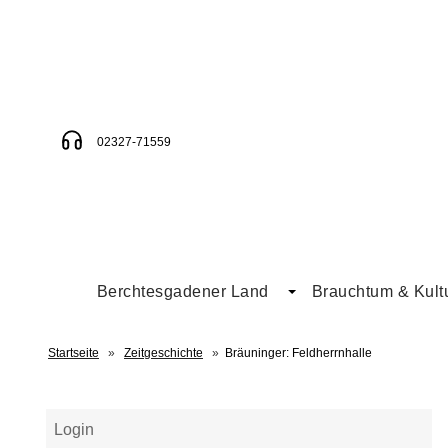
02327-71559
Berchtesgadener Land
Brauchtum & Kult
Startseite
»
Zeitgeschichte
»
Bräuninger: Feldherrnhalle
Login