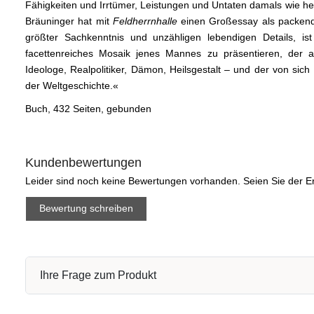
Fähigkeiten und Irrtümer, Leistungen und Untaten damals wie heu
Bräuninger hat mit
Feldherrnhalle
einen Groß­essay als packende
größter Sachkenntnis und unzähligen lebendigen Details, is
facettenreiches ­Mosaik jenes Mannes zu präsentieren, der al
Ideologe, Realpolitiker, Dämon, Heils­gestalt – und der von si
der Weltgeschichte.«
Buch, 432 Seiten, gebunden
Kundenbewertungen
Leider sind noch keine Bewertungen vorhanden. Seien Sie der Er
Bewertung schreiben
Ihre Frage zum Produkt