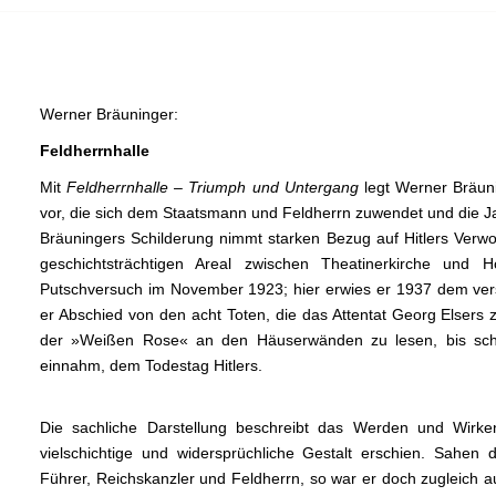
Werner Bräuninger:
Feldherrnhalle
Mit
Feldherrnhalle – Triumph und Untergang
legt Werner Bräuni
vor, die sich dem Staatsmann und Feldherrn zuwendet und die Ja
Bräuningers Schilderung nimmt starken Bezug auf Hitlers Ver
geschichtsträchtigen Areal zwischen Thea­tinerkirche und
Putschversuch im November 1923; hier erwies er 1937 dem vers
er Abschied von den acht Toten, die das Attentat ­Georg Elsers z
der »Weißen Rose« an den Häuserwänden zu lesen, bis schl
einnahm, dem Todestag Hitlers.
Die sachliche Darstellung beschreibt das Werden und Wirke
vielschichtige und widersprüchliche Gestalt erschien. Sahen d
Führer, Reichskanzler und Feldherrn, so war er doch zugleich a