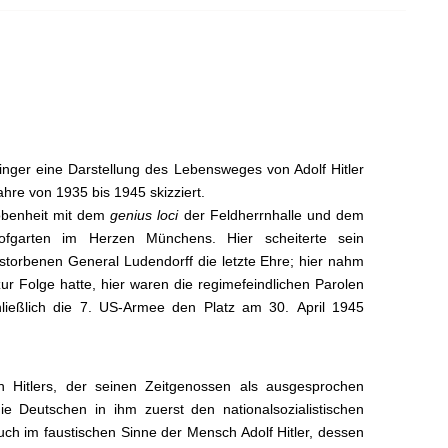
nger eine Darstellung des Lebensweges von Adolf Hitler
hre von 1935 bis 1945 skizziert.
wobenheit mit dem
genius loci
der Feldherrnhalle und dem
 Hofgarten im Herzen Münchens. Hier scheiterte sein
torbenen General Ludendorff die letzte Ehre; hier nahm
ur Folge hatte, hier waren die regime­feindlichen Parolen
ießlich die 7. US-Armee den Platz am 30. April 1945
n Hitlers, der seinen Zeitgenossen als ausgesprochen
ie Deutschen in ihm zuerst den national­sozialistischen
uch im faustischen Sinne der Mensch Adolf Hitler, dessen