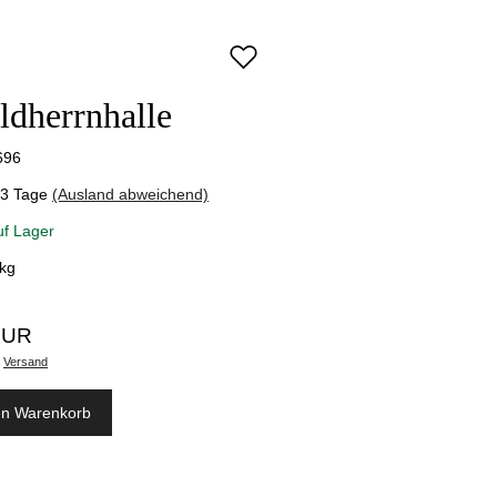
ldherrnhalle
696
-3 Tage
(Ausland abweichend)
uf Lager
kg
EUR
.
Versand
en Warenkorb