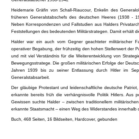
Heidemarie Gräfin von Schall-Riaucour, Enkelin des Generalo
früheren Generalstabschefs des deutschen Heeres (1938 - 194
Neben Korrespondenzen und Fallstudien aus Halders Privatarchi
Feststellungen des bedeutenden Militärstrategen. Damit erhält d
Halder war ein auch vom Gegner geachteter militärischer F
operativer Begabung, der frühzeitig den hohen Stellenwert der 
und mit viel Verständnis für die Weiterentwicklung von Strategi
Bewegungsstratege. Die großen militärischen Erfolge der Deut
Jahren 1939 bis zu seiner Entlassung durch Hitler im Se
Generalstabsarbeit.
Der gläubige Protestant und leidenschaftliche deutsche Patriot,
erkannte bereits früh die verhängnisvolle Politik Hitlers. Aus 
Gewissen suchte Halder – zwischen traditionellem militärisc
erkannte Staatsmacht – einen Weg des Widerstandes innerhalb
Buch, 468 Seiten, 16 Bildseiten, Hardcover, gebunden