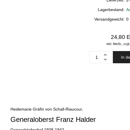
Lieferzeit:
2
Lagerbestand:
A
Versandgewicht:
0
24,80 
inkl. MwSt.,
zzgl
In d
Heidemarie Gräfin von Schall-Riaucour,
Generaloberst Franz Halder
Generalstabschef 1938-1942