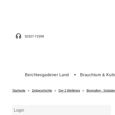
02327-71559
Berchtesgadener Land
Brauchtum & Kult
Startseite
»
Zeitgeschichte
»
Der 2.Weltkrieg
»
Biografien - Soldaten
Login