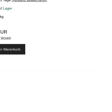
-3 Tage
(Ausland abweichend)
uf Lager
kg
EUR
.
Versand
en Warenkorb