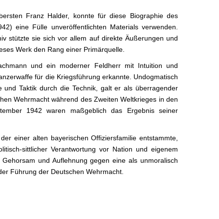
bersten Franz Halder, konnte für diese Biographie des
2) eine Fülle unveröffentlichten Materials verwenden.
v stützte sie sich vor allem auf direkte Äußerungen und
ieses Werk den Rang einer Primärquelle.
achmann und ein moderner Feldherr mit Intuition und
Panzerwaffe für die Kriegsführung erkannte. Undogmatisch
e und Taktik durch die Technik, galt er als überragender
schen Wehrmacht während des Zweiten Weltkrieges in den
ptember 1942 waren maßgeblich das Ergebnis seiner
 der einer alten bayerischen Offiziersfamilie entstammte,
politisch-sittlicher Verantwortung vor Nation und eigenem
hen Gehorsam und Auflehnung gegen eine als unmoralisch
 der Führung der Deutschen Wehrmacht.