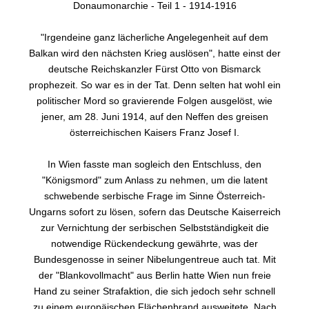
Donaumonarchie - Teil 1 - 1914-1916
"Irgendeine ganz lächerliche Angelegenheit auf dem
Balkan wird den nächsten Krieg auslösen", hatte einst der
deutsche Reichskanzler Fürst Otto von Bismarck
prophezeit. So war es in der Tat. Denn selten hat wohl ein
politischer Mord so gravierende Folgen ausgelöst, wie
jener, am 28. Juni 1914, auf den Neffen des greisen
österreichischen Kaisers Franz Josef I.
In Wien fasste man sogleich den Entschluss, den
"Königsmord" zum Anlass zu nehmen, um die latent
schwebende serbische Frage im Sinne Österreich-
Ungarns sofort zu lösen, sofern das Deutsche Kaiserreich
zur Vernichtung der serbischen Selbstständigkeit die
notwendige Rückendeckung gewährte, was der
Bundesgenosse in seiner Nibelungentreue auch tat. Mit
der "Blankovollmacht" aus Berlin hatte Wien nun freie
Hand zu seiner Strafaktion, die sich jedoch sehr schnell
zu einem europäischen Flächenbrand ausweitete. Nach