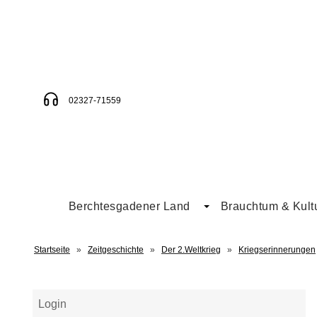
02327-71559
Berchtesgadener Land
Brauchtum & Kult
Startseite
»
Zeitgeschichte
»
Der 2.Weltkrieg
»
Kriegserinnerungen
Login